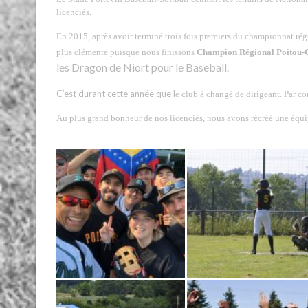
licenciés.
En 2015, après avoir terminé trois fois premiers du championnat régul
plus clémente puisque nous finissons
Champion Régional Poitou-
les Dragon de Niort pour le Baseball.
C’est durant cette année que l
e club à changé de dirigeant. Par c
Au plus grand bonheur de nos licenciés, nous avons récréé une équi