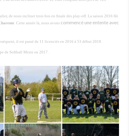
ier, de nous incliner trois fois en finale des play-off.
La saison 2016 fût
commencé une entente avec
Charente
.
Cette année là, nous avons
onséquent,
il est passé de 11 licenciés en 2016 à 53 début 2018.
pe de Softball Mixte en 2017.