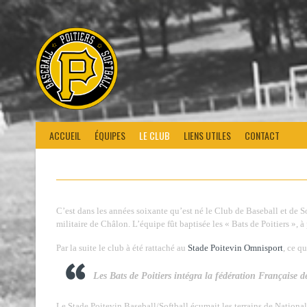
ACCUEIL
ÉQUIPES
LE CLUB
LIENS UTILES
CONTACT
C’est dans les années soixante qu’est né le Club de Baseball et de So
militaire de Châlon. L’équipe fût baptisée les « Bats de Poitiers », 
Par la suite le club à été rattaché au
Stade Poitevin Omnisport
, ce q
Les Bats de Poitiers intégra la fédération Française d
Le Stade Poitevin Baseball/Softball écumait les terrains de Nationa