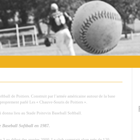
ftball de Poitiers. Construit par l’armée américaine autour de la base
à proprement parlé Les « Chauve-Souris de Poitiers ».
ui donna lieu au Stade Poitevin Baseball Softball.
e Baseball Softball en 1987.
le 3 au début des années 2000. Le club comptait alors près de 120